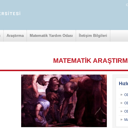
O
ı
Araştırma
Matematik Yardım Odası
İletişim Bilgileri
MATEMATİK ARAŞTIRM
Hızl
OD
OD
O
Ma