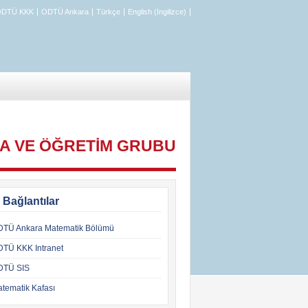
DTÜ KKK
ODTÜ Ankara
Türkçe
English (İngilizce)
A VE ÖĞRETİM GRUBU
ı Bağlantılar
TÜ Ankara Matematik Bölümü
TÜ KKK Intranet
DTÜ SIS
tematik Kafası