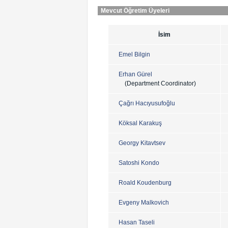
Mevcut Öğretim Üyeleri
İsim
Emel Bilgin
Erhan Gürel
(Department Coordinator)
Çağrı Hacıyusufoğlu
Köksal Karakuş
Georgy Kitavtsev
Satoshi Kondo
Roald Koudenburg
Evgeny Malkovich
Hasan Taseli