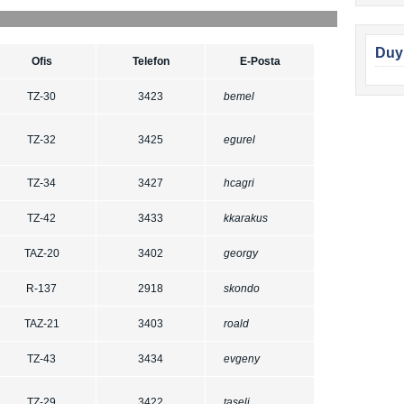
Duy
Ofis
Telefon
E-Posta
TZ-30
3423
bemel
TZ-32
3425
egurel
TZ-34
3427
hcagri
TZ-42
3433
kkarakus
TAZ-20
3402
georgy
R-137
2918
skondo
TAZ-21
3403
roald
TZ-43
3434
evgeny
TZ-29
3422
taseli