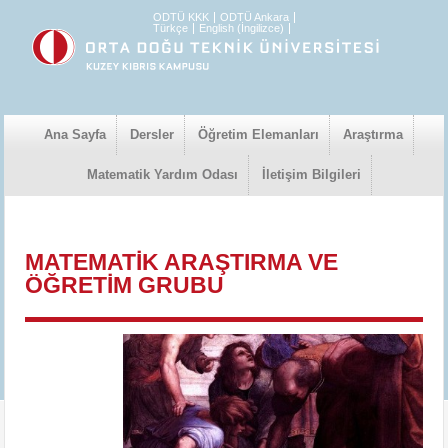
ODTÜ KKK
ODTÜ Ankara
Türkçe
English (İngilizce)
Ana Sayfa
Dersler
Öğretim Elemanları
Araştırma
Matematik Yardım Odası
İletişim Bilgileri
MATEMATİK ARAŞTIRMA VE
ÖĞRETİM GRUBU