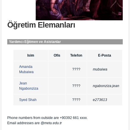
Öğretim Elemanları
Yardımcı Eğitmen ve Asistanlar
Isim
Ofis
Telefon
E-Posta
Amanda
????
mubaiwa
Mubaiwa
Jean
????
ngabonziza.jean
Ngabonziza
Syed Shah
????
e273613
Phone numbers from outside are +90392 661 xxxx.
Email addresses are
@metu.edu.tr